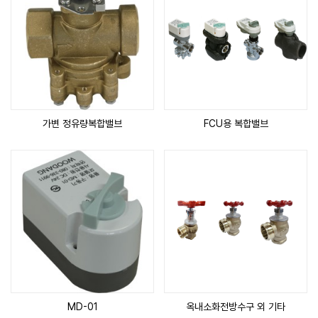
가변 정유량복합밸브
FCU용 복합밸브
MD-01
옥내소화전방수구 외 기타